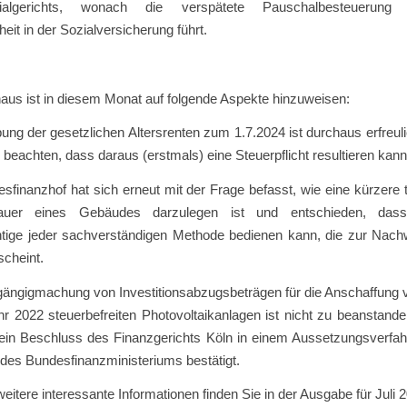
ialgerichts, wonach die verspätete Pauschalbesteuerung
heit in der Sozialversicherung führt.
aus ist in diesem Monat auf folgende Aspekte hinzuweisen:
ung der gesetzlichen Altersrenten zum 1.7.2024 ist durchaus erfreul
r beachten, dass daraus (erstmals) eine Steuerpflicht resultieren kann
sfinanzhof hat sich erneut mit der Frage befasst, wie eine kürzere 
auer eines Gebäudes darzulegen ist und entschieden, das
chtige jeder sachverständigen Methode bedienen kann, die zur Nach
scheint.
gängigmachung von Investitionsabzugsbeträgen für die Anschaffung 
 2022 steuerbefreiten Photovoltaikanlagen ist nicht zu beanstande
ein Beschluss des Finanzgerichts Köln in einem Aussetzungsverfahr
des Bundesfinanzministeriums bestätigt.
eitere interessante Informationen finden Sie in der Ausgabe für Juli 