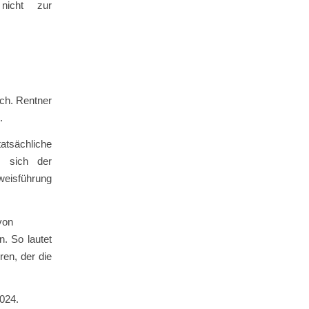
 nicht zur
ich. Rentner
.
tatsächliche
s sich der
weisführung
von
n. So lautet
en, der die
2024.