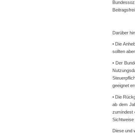
Bundessoz
Beitragsfrei
Darüber hin
• Die Anheb
sollten abe
• Der Bunde
Nutzungsd
Steuerpfli
geeignet er
• Die Rück
ab dem Jahr
zumindest 
Sichtweise 
Diese und w